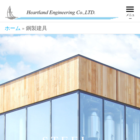
HE
好奇
メニュ
心
ー
EN
で、
ホーム
»
鋼製建具
超え
てい
く。