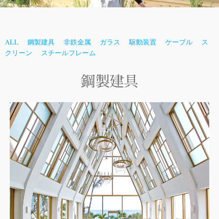
ALL
鋼製建具
非鉄金属
ガラス
駆動装置
ケーブル
ス
クリーン
スチールフレーム
鋼製建具