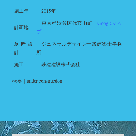
施工年
：2015年
：東京都渋谷区代官山町
Googleマッ
計画地
プ
意匠設
：ジェネラルデザイン一級建築士事務
計
所
施工
：鉄建建設株式会社
概要｜under construction