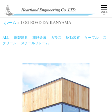
HE
好奇
メニュ
心
ー
EN
で、
ホーム
»
LOG ROAD DAIKANYAMA
超え
てい
く。
ALL
鋼製建具
非鉄金属
ガラス
駆動装置
ケーブル
ス
クリーン
スチールフレーム