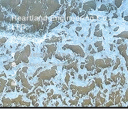
GET IN TOUCH
Heartland Engineering Co.,
LTD.
株式会社ハートランドエンジニアリング
東京都渋谷区恵比寿1-23-21-702
engineering@heartlnd.co.jp
03-6435-2207
03-6435-2208
© 2021 Heartland Engineering Co., LTD.