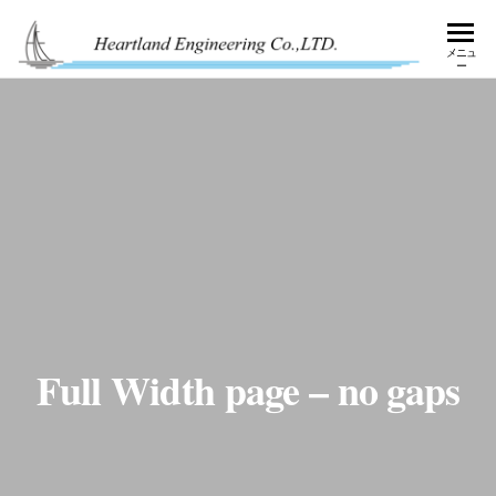
コ
ン
HE
好奇
メニュ
心
ー
テ
EN
で、
超え
ン
てい
ツ
く。
へ
ス
キ
ッ
プ
Full Width page – no gaps